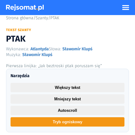
Strona główna
/
Szanty
/
PTAK
TEKST SZANTY
PTAK
Wykonawca:
Atlantyda
Słowa:
Sławomir Klupś
Muzyka:
Sławomir Klupś
Pierwsza linijka: „Jak beztroski ptak poruszam się”
Narzędzia
Większy tekst
Mniejszy tekst
Autoscroll
Tryb ogniskowy