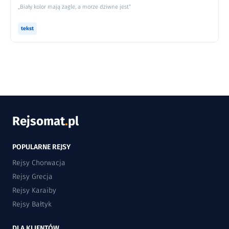
„Biały kolor mają żagle, a morze dziwne jest”
tekst
Rejsomat
.
pl
POPULARNE REJSY
Rejsy Chorwacja
Rejsy Grecja
Rejsy Karaiby
Rejsy Bałtyk
DLA KLIENTÓW