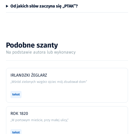
Od jakich słów zaczyna się „PTAK”?
Podobne szanty
Na podstawie autora lub wykonawcy
IRLANDZKI ŻEGLARZ
„Wśród zielonych wzgórz ojciec mój zbudował dom”
tekst
ROK 1820
„W portowym mieście, przy małej ulicy,”
tekst