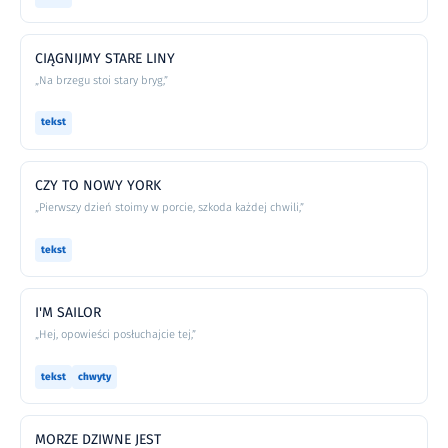
CIĄGNIJMY STARE LINY
„Na brzegu stoi stary bryg,”
tekst
CZY TO NOWY YORK
„Pierwszy dzień stoimy w porcie, szkoda każdej chwili,”
tekst
I'M SAILOR
„Hej, opowieści posłuchajcie tej,”
tekst
chwyty
MORZE DZIWNE JEST