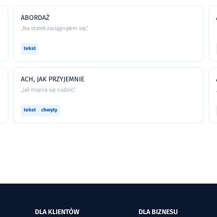
ABORDAŻ
„Na statek zaciągnąłem się,”
tekst
ACH, JAK PRZYJEMNIE
„Jak można się nudzić,”
tekst
chwyty
DLA KLIENTÓW
DLA BIZNESU