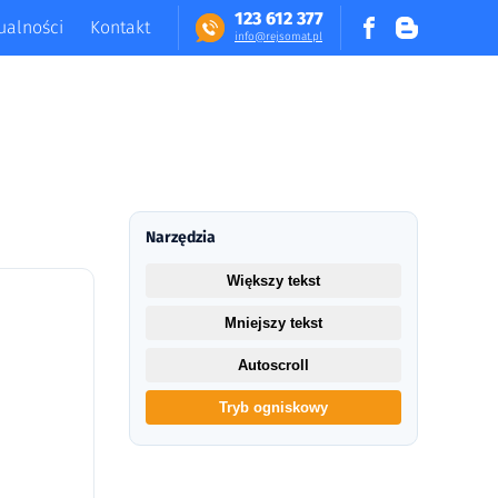
123 612 377
ualności
Kontakt
in​fo​@​​rej​somat​.​pl
Narzędzia
Większy tekst
Mniejszy tekst
Autoscroll
Tryb ogniskowy