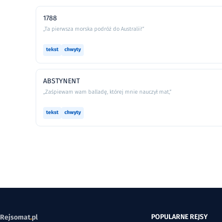
1788
„Ta pierwsza morska podróż do Australii!”
tekst
chwyty
ABSTYNENT
„Zaśpiewam wam balladę, której mnie nauczył mat,”
tekst
chwyty
POPULARNE REJSY
Rejsomat
.
pl