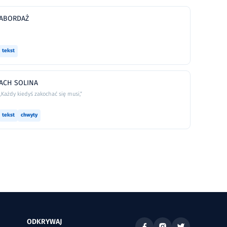
ABORDAŻ
tekst
ACH SOLINA
„Każdy kiedyś zakochać się musi,”
tekst
chwyty
ODKRYWAJ