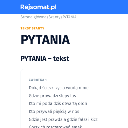
Strona główna
/
Szanty
/
PYTANIA
TEKST SZANTY
PYTANIA
PYTANIA – tekst
ZWROTKA 1
Dokąd ścieżki życia wiodą mnie
Gdzie prowadzi ślepy los
Kto mi poda dziś otwartą dłoń
Kto przywali pięścią w nos
Gdzie jest prawda a gdzie fałsz i kicz
Gorzkich rozczarowań smak