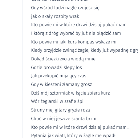
Gdy wśród ludzi nagle czujesz się
jak o skały rozbity wrak
Kto powie mi w które drzwi dzisiaj pukać mam
I którą z dróg wybrać by już nie błądzić sam
Kto powie mi jaki kurs kompas wskaże mi
Kiedy przyjdzie zwinąć żagle, kiedy już wypadnę z gr
Dokąd ścieżki życia wiodą mnie
Gdzie prowadzi ślepy los
Jak przekupić mijający czas
Gdy w kieszeni złamany grosz
Dziś mój sztormiak w kącie zbiera kurz
Wór żeglarski w szafie śpi
Struny mej gitary gryzie rdza
Choć w niej jeszcze szanta brzmi
Kto powie mi w które drzwi dzisiaj pukać mam...
Pytania jak wiatr, który w żagle me wpadł