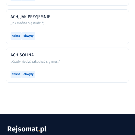
ACH, JAK PRZYJEMNIE
„Jak można się nudzić,”
tekst
chwyty
ACH SOLINA
„Każdy kiedyś zakochać się musi,”
tekst
chwyty
Rejsomat
.
pl