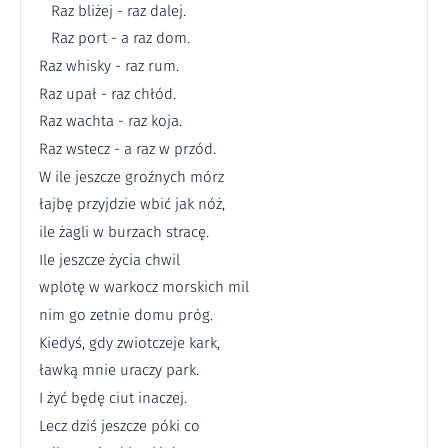
Raz bliżej - raz dalej.
Raz port - a raz dom.
Raz whisky - raz rum.
Raz upał - raz chłód.
Raz wachta - raz koja.
Raz wstecz - a raz w przód.
W ile jeszcze groźnych mórz
łajbę przyjdzie wbić jak nóż,
ile żagli w burzach stracę.
Ile jeszcze życia chwil
wplotę w warkocz morskich mil
nim go zetnie domu próg.
Kiedyś, gdy zwiotczeje kark,
ławką mnie uraczy park.
I żyć będę ciut inaczej.
Lecz dziś jeszcze póki co