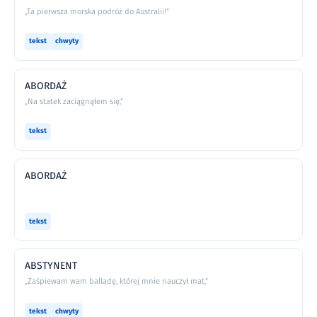
„Ta pierwsza morska podróż do Australii!”
tekst
chwyty
ABORDAŻ
„Na statek zaciągnąłem się,”
tekst
ABORDAŻ
tekst
ABSTYNENT
„Zaśpiewam wam balladę, której mnie nauczył mat,”
tekst
chwyty