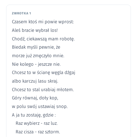
ZWROTKA 1
Czasem ktoś mi powie wprost:
Aleś bracie wybrał los!
Chodź, ciekawszą mam robotę.
Biedak myśli pewnie, że
morze już zmęczyło mnie.
Nie kolego - jeszcze nie.
Chcesz to w ścianę węgla dźgaj
albo karczuj lasu skraj.
Chcesz to stal urabiaj młotem.
Góry równaj, doły kop,
w polu swój ustawiaj snop.
A ja tu zostaję, gdzie :
Raz wybierz - raz luz.
Raz cisza - raz sztorm.