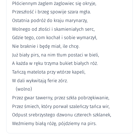
Płóciennym żaglem żaglowiec się okryje,
Przeszłość i brzeg spowije szara mgła.
Ostatnia podróż do kraju marynarzy,
Wolnego od złości i skamieniałych serc,
Gdzie tego, com kochał i sobie wymarzył,
Nie braknie i będę miał, ile chcę.
Już biały pirs, na nim tłum postaci w bieli,
A każda w ręku trzyma bukiet białych róż.
Tańczą matelota przy wtórze kapeli,
W dali wykwitają ferie zórz.
(wolno)
Przez gwar tawerny, przez szkła pobrzękiwanie,
Przez śmiech, który porwał szaleńczy tańca wir,
Odpust srebrzystego dzwonu czterech szklanek,
Weźmiemy białą różę, pójdziemy na pirs.