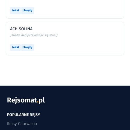
tekst
chwyty
ACH SOLINA
„Każdy kiedyś zakochać się musi,”
tekst
chwyty
Rejsomat
.
pl
POPULARNE REJSY
Rejsy Chorwacja