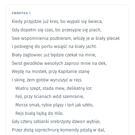
ZWROTKA 1
Kiedy przyjdzie już kres, bo wypali się świeca,
Gdy dopełni się czas, bo przesypie się piach,
Swe wspomnienia pozbieram, włożę je w biały plecak
I pobiegnę do portu wsiąść na biały jacht.
Biały żaglowiec już będzie czekał na mnie,
Świst gwizdków wesołych zaprosi mnie na dek,
Wejdę na mostek, przy Kapitanie stanę
I skinę, żem gotów wyruszyć w rejs.
Wiatru szept, stada mew, delikatny lot
Fali, przy ścianach wód szemranie,
Morza smak, rybie pląsy i toń jak szkło,
Rejs białą łajbą do Hilo.
Gdy cztery szklanki srebrzysty dzwon wybije,
Przez złotą szprechrurę komendy pójdą w dal,