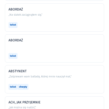
ABORDAŻ
„Na statek zaciągnąłem się,”
tekst
ABORDAŻ
tekst
ABSTYNENT
„Zaśpiewam wam balladę, której mnie nauczył mat,”
tekst
chwyty
ACH, JAK PRZYJEMNIE
„Jak można się nudzić,”