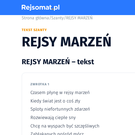
Strona główna
/
Szanty
/
REJSY MARZEŃ
TEKST SZANTY
REJSY MARZEŃ
REJSY MARZEŃ – tekst
ZWROTKA 1
Czasem płynę w rejsy marzeń
Kiedy świat jest o coś zły
Sploty niefortunnych zdarzeń
Rozwiewają ciepłe sny
Chcę na wyspach być szczęśliwych
Zabłąkanych pośród mórz