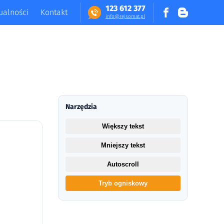
123 612 377
ualności
Kontakt
in​fo​@​​rej​somat​.​pl
Narzędzia
Większy tekst
Mniejszy tekst
Autoscroll
Tryb ogniskowy