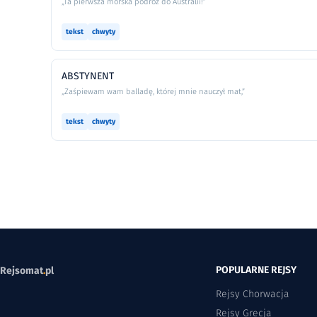
„Ta pierwsza morska podróż do Australii!”
tekst
chwyty
ABSTYNENT
„Zaśpiewam wam balladę, której mnie nauczył mat,”
tekst
chwyty
POPULARNE REJSY
Rejsomat
.
pl
Rejsy Chorwacja
Rejsy Grecja