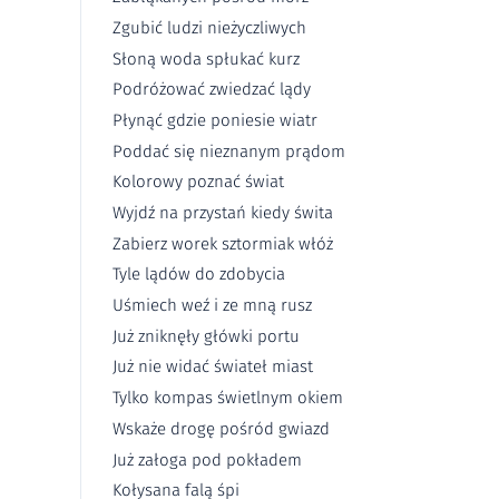
Zgubić ludzi nieżyczliwych
Słoną woda spłukać kurz
Podróżować zwiedzać lądy
Płynąć gdzie poniesie wiatr
Poddać się nieznanym prądom
Kolorowy poznać świat
Wyjdź na przystań kiedy świta
Zabierz worek sztormiak włóż
Tyle lądów do zdobycia
Uśmiech weź i ze mną rusz
Już zniknęły główki portu
Już nie widać świateł miast
Tylko kompas świetlnym okiem
Wskaże drogę pośród gwiazd
Już załoga pod pokładem
Kołysana falą śpi