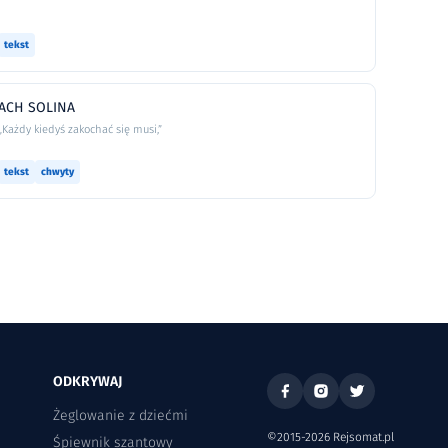
tekst
ACH SOLINA
„Każdy kiedyś zakochać się musi,”
tekst
chwyty
ODKRYWAJ
Żeglowanie z dziećmi
©2015-2026 Rejsomat.pl
Śpiewnik szantowy