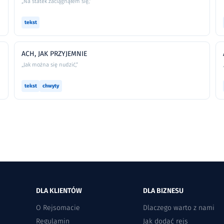
„Na statek zaciągnąłem się,”
tekst
ACH, JAK PRZYJEMNIE
„Jak można się nudzić,”
tekst
chwyty
DLA KLIENTÓW
DLA BIZNESU
O Rejsomacie
Dlaczego warto z nami
Regulamin
Jak dodać rejs