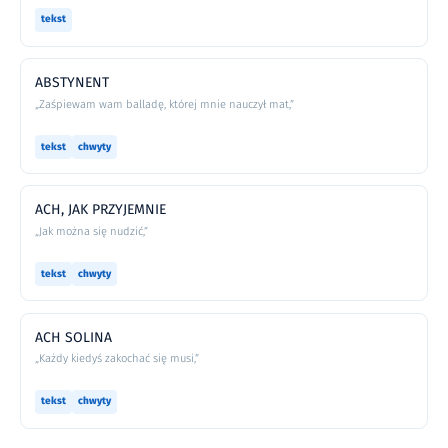
tekst
ABSTYNENT
„Zaśpiewam wam balladę, której mnie nauczył mat,”
tekst
chwyty
ACH, JAK PRZYJEMNIE
„Jak można się nudzić,”
tekst
chwyty
ACH SOLINA
„Każdy kiedyś zakochać się musi,”
tekst
chwyty