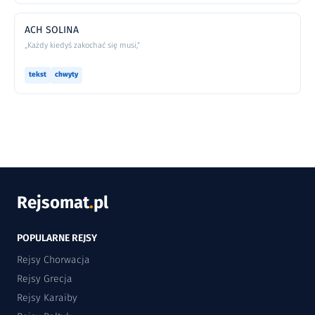
ACH SOLINA
„Każdy kiedyś zakochać się musi,”
tekst
chwyty
Rejsomat
.
pl
POPULARNE REJSY
Rejsy Chorwacja
Rejsy Grecja
Rejsy Karaiby