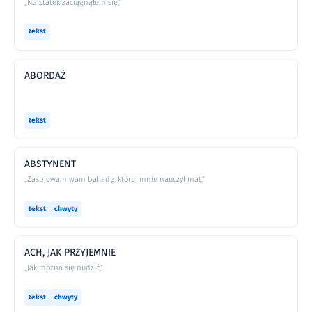
„Na statek zaciągnąłem się,”
tekst
ABORDAŻ
tekst
ABSTYNENT
„Zaśpiewam wam balladę, której mnie nauczył mat,”
tekst
chwyty
ACH, JAK PRZYJEMNIE
„Jak można się nudzić,”
tekst
chwyty