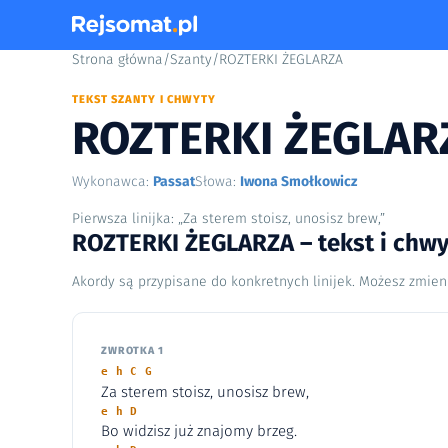
Strona główna
/
Szanty
/
ROZTERKI ŻEGLARZA
TEKST SZANTY I CHWYTY
ROZTERKI ŻEGLAR
Wykonawca:
Passat
Słowa:
Iwona Smołkowicz
Pierwsza linijka: „Za sterem stoisz, unosisz brew,”
ROZTERKI ŻEGLARZA – tekst i chwy
Akordy są przypisane do konkretnych linijek. Możesz zmien
ZWROTKA 1
e h C G
Za sterem stoisz, unosisz brew,
e h D
Bo widzisz już znajomy brzeg.