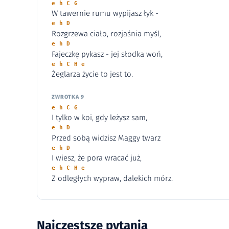
e h C G
W tawernie rumu wypijasz łyk -
e h D
Rozgrzewa ciało, rozjaśnia myśl,
e h D
Fajeczkę pykasz - jej słodka woń,
e h C H e
Żeglarza życie to jest to.
ZWROTKA 9
e h C G
I tylko w koi, gdy leżysz sam,
e h D
Przed sobą widzisz Maggy twarz
e h D
I wiesz, że pora wracać już,
e h C H e
Z odległych wypraw, dalekich mórz.
Najczęstsze pytania