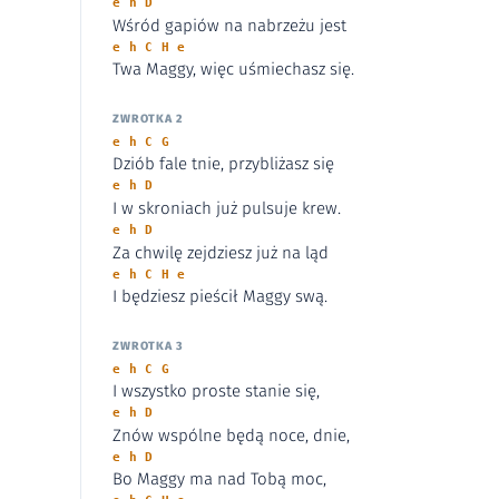
e h D
Wśród gapiów na nabrzeżu jest
e h C H e
Twa Maggy, więc uśmiechasz się.
ZWROTKA 2
e h C G
Dziób fale tnie, przybliżasz się
e h D
I w skroniach już pulsuje krew.
e h D
Za chwilę zejdziesz już na ląd
e h C H e
I będziesz pieścił Maggy swą.
ZWROTKA 3
e h C G
I wszystko proste stanie się,
e h D
Znów wspólne będą noce, dnie,
e h D
Bo Maggy ma nad Tobą moc,