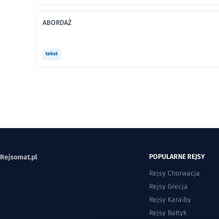
ABORDAŻ
tekst
POPULARNE REJSY
Rejsomat
.
pl
Rejsy Chorwacja
Rejsy Grecja
Rejsy Karaiby
Rejsy Bałtyk