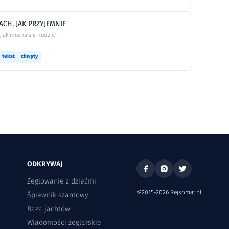
ACH, JAK PRZYJEMNIE
„Jak można się nudzić,”
tekst
chwyty
ODKRYWAJ
Żeglowanie z dziećmi
©2015-2026 Rejsomat.pl
Śpiewnik szantowy
Baza jachtów
Wiadomości żeglarskie