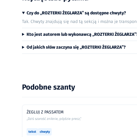
Czy do „ROZTERKI ŻEGLARZA” są dostępne chwyty?
Tak. Chwyty znajdują się nad tą sekcją i można je transpo
Kto jest autorem lub wykonawcą „ROZTERKI ŻEGLARZA”
Od jakich słów zaczyna się „ROZTERKI ŻEGLARZA”?
Podobne szanty
ŻEGLUJ Z PASSATEM
„Dziś szarość zniknie, pójdzie precz,”
tekst
chwyty