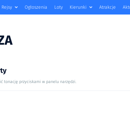
Rejsy
Ogłoszenia
Loty
Kierunki
Atrakcje
Akt
ZA
ty
ić tonację przyciskami w panelu narzędzi.