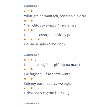
ZWROTKA 6
e h C G
Wiatr gra na wantach, bosman się drze
e h D
"Hej, chłopcy żwawo!" i życie Twe
e h D
Nabiera sensu, choć słony pot
e h C H e
Po karku spływa, boli bok.
ZWROTKA 7
e h C G
Napinasz mięśnie, płótno na maszt
e h D
I w żaglach już łopocze wiatr.
e h D
Kolejny port majaczy we mgle,
e h C H e
Dziewczyny chętne kuszą Cię.
ZWROTKA 8