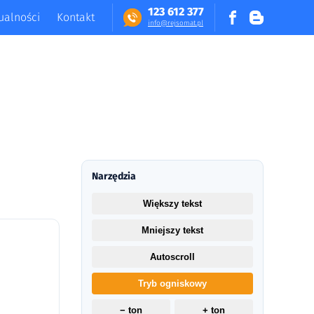
123 612 377
ualności
Kontakt
in​fo​@​​rej​somat​.​pl
Narzędzia
Większy tekst
Mniejszy tekst
Autoscroll
Tryb ogniskowy
− ton
+ ton