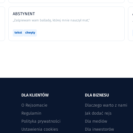
ABSTYNENT
„Zaśpiewam wam balladę, której mnie nauczył mat,”
tekst
chwyty
DLA KLIENTÓW
DLA BIZNESU
O Rejsomacie
Dlaczego warto z nami
Regulamin
Jak dodać rejs
Polityka prywatności
Dla mediów
Ustawienia cookies
Dla inwestorów