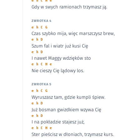
e h C H e
Gdy w swych ramionach trzymasz ją.
ZWROTKA 4
e h C G
Czas szybko mija, więc marszczysz brew,
e h D
Szum fal i wiatr już kusi Cię
e h D
I nawet Maggy wdzięków sto
e h C H e
Nie cieszy Cię lądowy los.
ZWROTKA 5
e h C G
Wyruszasz tam, gdzie kumpli śpiew.
e h D
Już bosman gwizdkiem wzywa Cię
e h D
I na pokładzie stajesz już,
e h C H e
Ster pieścisz w dłoniach, trzymasz kurs.