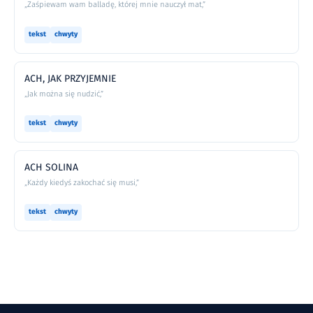
„Zaśpiewam wam balladę, której mnie nauczył mat,”
tekst
chwyty
ACH, JAK PRZYJEMNIE
„Jak można się nudzić,”
tekst
chwyty
ACH SOLINA
„Każdy kiedyś zakochać się musi,”
tekst
chwyty