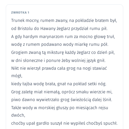
ZWROTKA 1
Trunek mocny, rumem zwany, na pokładzie bratem był,
od Bristolu do Hawany żeglarz przydział rumu pił.
A gdy hardym marynarzom rum za mocno głowę truł,
wodę z rumem podawano wody miarkę rumu pół.
Grogiem zwaną tą miksturę każdy żeglarz co dzień pił,
w dni słoneczne i ponure żeby wolniej język gnił.
Nikt nie wierzył prawda cała grog na nogi stawiać
mógł,
kiedy łajba wodę brała, gnał na pokład setki nóg.
Grog zaletę miał niemałą, oprócz smaku wierzcie mi,
piwo dawno wywietrzało grog świeżością dalej lśnił.
Także wody w morskiej głuszy po miesiącach rejsu
dwóch,
choćby upał gardło suszył nie wypiłeś choćbyś spuchł.