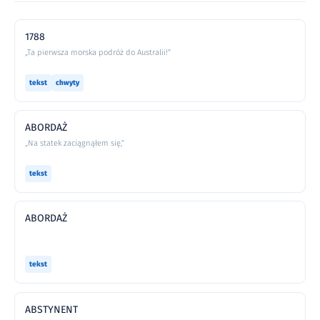
1788
„Ta pierwsza morska podróż do Australii!”
tekst
chwyty
ABORDAŻ
„Na statek zaciągnąłem się,”
tekst
ABORDAŻ
tekst
ABSTYNENT