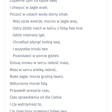
Zupełnie sam na łajbie swej
I chwycić w żagle wiatr,
Poczuć w ustach wody słony smak.
Wiej ojcze wietrze, mocno w żagle wiej,
Ostry dziób niech w tańcu z Tobą fale tnie.
Gdzie nieznany ląd,
Chciałbyś płynąć łodzią swą
I wszystkie troski twe
Pozostawić w porcie gdzieś.
Dzisiaj znowu w sercu radość masz,
Masz w sercu wielką radość,
Białe żagle, morza groźną twarz,
Wzburzone morze falą.
Przyszedł wreszcie czas,
Czas sprawdzenia sił dla Ciebie
I czy wytrzymasz to,
Czy zmęczony przegrasz bitwę swą.