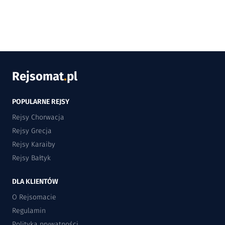
Rejsomat
.
pl
POPULARNE REJSY
Rejsy Chorwacja
Rejsy Grecja
Rejsy Karaiby
Rejsy Bałtyk
DLA KLIENTÓW
O Rejsomacie
Regulamin
Polityka prywatności