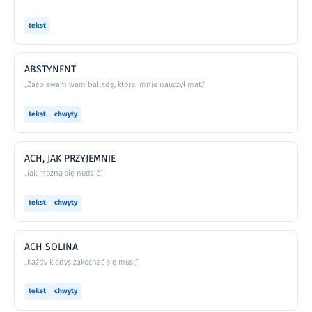
tekst
ABSTYNENT
„Zaśpiewam wam balladę, której mnie nauczył mat,”
tekst
chwyty
ACH, JAK PRZYJEMNIE
„Jak można się nudzić,”
tekst
chwyty
ACH SOLINA
„Każdy kiedyś zakochać się musi,”
tekst
chwyty