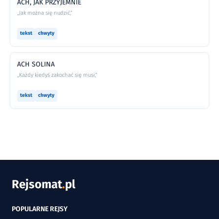
ACH, JAK PRZYJEMNIE
„Jak można się nudzić,”
tekst
chwyty
ACH SOLINA
„Każdy kiedyś zakochać się musi,”
tekst
chwyty
Rejsomat
.
pl
POPULARNE REJSY