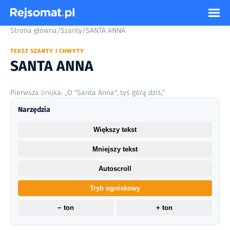
Strona główna
/
Szanty
/
SANTA ANNA
TEKST SZANTY I CHWYTY
SANTA ANNA
Pierwsza linijka: „O "Santa Anna", tyś górą dziś,”
Narzędzia
Większy tekst
Mniejszy tekst
Autoscroll
Tryb ogniskowy
− ton
+ ton