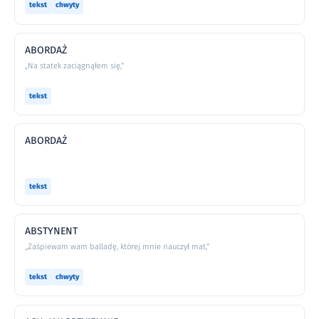
tekst
chwyty
ABORDAŻ
„Na statek zaciągnąłem się,”
tekst
ABORDAŻ
tekst
ABSTYNENT
„Zaśpiewam wam balladę, której mnie nauczył mat,”
tekst
chwyty