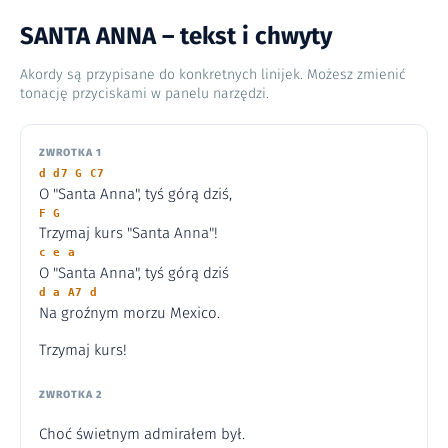
SANTA ANNA – tekst i chwyty
Akordy są przypisane do konkretnych linijek. Możesz zmienić
tonację przyciskami w panelu narzędzi.
ZWROTKA 1
d d7 G C7
O "Santa Anna", tyś górą dziś,
F G
Trzymaj kurs "Santa Anna"!
c e a
O "Santa Anna", tyś górą dziś
d a A7 d
Na groźnym morzu Mexico.
Trzymaj kurs!
ZWROTKA 2
Choć świetnym admirałem był.