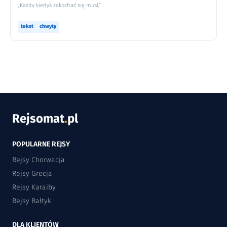
„Każdy kiedyś zakochać się musi,”
tekst
chwyty
Rejsomat
.
pl
POPULARNE REJSY
Rejsy Chorwacja
Rejsy Grecja
Rejsy Karaiby
Rejsy Bałtyk
DLA KLIENTÓW