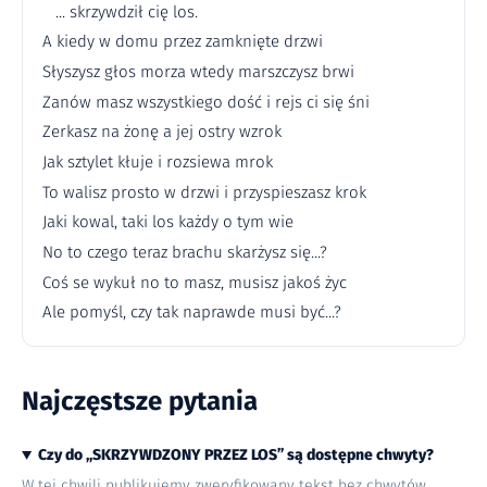
... skrzywdził cię los.
A kiedy w domu przez zamknięte drzwi
Słyszysz głos morza wtedy marszczysz brwi
Zanów masz wszystkiego dość i rejs ci się śni
Zerkasz na żonę a jej ostry wzrok
Jak sztylet kłuje i rozsiewa mrok
To walisz prosto w drzwi i przyspieszasz krok
Jaki kowal, taki los każdy o tym wie
No to czego teraz brachu skarżysz się...?
Coś se wykuł no to masz, musisz jakoś życ
Ale pomyśl, czy tak naprawde musi być...?
Najczęstsze pytania
Czy do „SKRZYWDZONY PRZEZ LOS” są dostępne chwyty?
W tej chwili publikujemy zweryfikowany tekst bez chwytów.