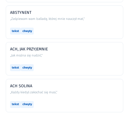
ABSTYNENT
„Zaśpiewam wam balladę, której mnie nauczył mat,”
tekst
chwyty
ACH, JAK PRZYJEMNIE
„Jak można się nudzić,”
tekst
chwyty
ACH SOLINA
„Każdy kiedyś zakochać się musi,”
tekst
chwyty