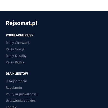
Rejsomat
.
pl
POPULARNE REJSY
Rejsy Chorwacja
Rejsy Grecja
Rejsy Karaiby
Rejsy Bałtyk
DLA KLIENTÓW
O Rejsomacie
Regulamin
Polityka prywatności
Ustawienia cookies
Kontakt