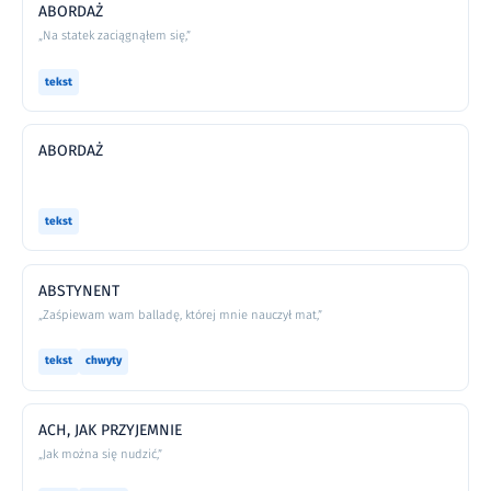
ABORDAŻ
„Na statek zaciągnąłem się,”
tekst
ABORDAŻ
tekst
ABSTYNENT
„Zaśpiewam wam balladę, której mnie nauczył mat,”
tekst
chwyty
ACH, JAK PRZYJEMNIE
„Jak można się nudzić,”