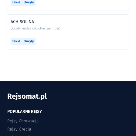
tekst
chwyty
ACH SOLINA
„Każdy kiedyś zakochać się musi,”
tekst
chwyty
Rejsomat
.
pl
POPULARNE REJSY
Rejsy Chorwacja
Rejsy Grecja