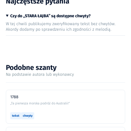
Najczęstsze pytania
Czy do „STARA ŁAJBA” są dostępne chwyty?
W tej chwili publikujemy zweryfikowany tekst bez chwytów.
Akordy dodamy po sprawdzeniu ich zgodności z melodią.
Podobne szanty
Na podstawie autora lub wykonawcy
1788
„Ta pierwsza morska podróż do Australii!”
tekst
chwyty