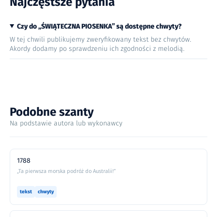
Najczęstsze pytania
Czy do „ŚWIĄTECZNA PIOSENKA” są dostępne chwyty?
W tej chwili publikujemy zweryfikowany tekst bez chwytów.
Akordy dodamy po sprawdzeniu ich zgodności z melodią.
Podobne szanty
Na podstawie autora lub wykonawcy
1788
„Ta pierwsza morska podróż do Australii!”
tekst
chwyty