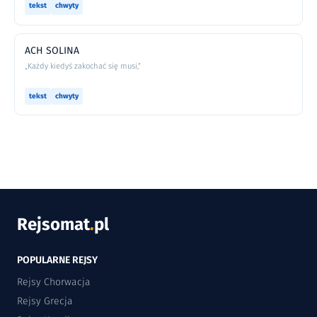
tekst
chwyty
ACH SOLINA
„Każdy kiedyś zakochać się musi,”
tekst
chwyty
Rejsomat
.
pl
POPULARNE REJSY
Rejsy Chorwacja
Rejsy Grecja