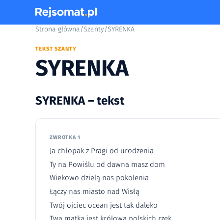
Strona główna
/
Szanty
/
SYRENKA
TEKST SZANTY
SYRENKA
SYRENKA – tekst
ZWROTKA 1
Ja chłopak z Pragi od urodzenia
Ty na Powiślu od dawna masz dom
Wiekowo dzielą nas pokolenia
Łączy nas miasto nad Wisłą
Twój ojciec ocean jest tak daleko
Twa matka jest królową polskich rzek