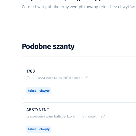
W tej chwili publikujemy zweryfikowany tekst bez chwytów
Podobne szanty
1788
„Ta pierwsza morska podróż do Australii!”
tekst
chwyty
ABSTYNENT
„Zaśpiewam wam balladę, której mnie nauczył mat,”
tekst
chwyty