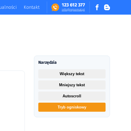
123 612 377
ualności
Kontakt
in​fo​@​​rej​somat​.​pl
Narzędzia
Większy tekst
Mniejszy tekst
Autoscroll
Tryb ogniskowy