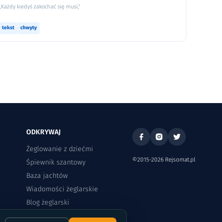
„Każdy kiedyś zakochać się musi,”
tekst
chwyty
ODKRYWAJ
Żeglowanie z dziećmi
©2015-2026 Rejsomat.pl
Śpiewnik szantowy
Baza jachtów
Wiadomości żeglarskie
Blog żeglarski