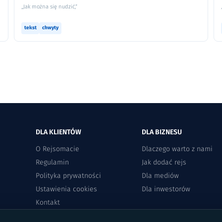
„Jak można się nudzić,”
tekst
chwyty
DLA KLIENTÓW
DLA BIZNESU
O Rejsomacie
Dlaczego warto z nami
Regulamin
Jak dodać rejs
Polityka prywatności
Dla mediów
Ustawienia cookies
Dla inwestorów
Kontakt