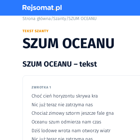
Strona główna
/
Szanty
/
SZUM OCEANU
TEKST SZANTY
SZUM OCEANU
SZUM OCEANU – tekst
ZWROTKA 1
Choć cień horyzontu skrywa kra
Nic już teraz nie zatrzyma nas
Chociaż zimowy sztorm jeszcze fale gna
Oceanu szum odmierza nam czas
Dziś lodowe wrota nam otworzy wiatr
Nic już teraz nie zatrzyma nas