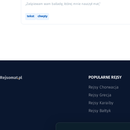
„Zaśpiewam wam balladę, której mnie nauczył mat,”
tekst
chwyty
POPULARNE REJSY
Rejsomat
.
pl
Rejsy Chorwacja
Rejsy Grecja
Rejsy Karaiby
Rejsy Bałtyk