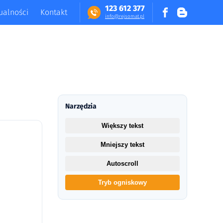
123 612 377
ualności
Kontakt
in​fo​@​​rej​somat​.​pl
Narzędzia
Większy tekst
Mniejszy tekst
Autoscroll
Tryb ogniskowy