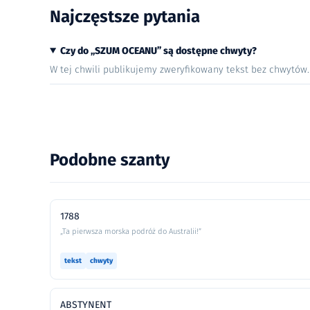
Najczęstsze pytania
Czy do „SZUM OCEANU” są dostępne chwyty?
W tej chwili publikujemy zweryfikowany tekst bez chwytów
Podobne szanty
1788
„Ta pierwsza morska podróż do Australii!”
tekst
chwyty
ABSTYNENT