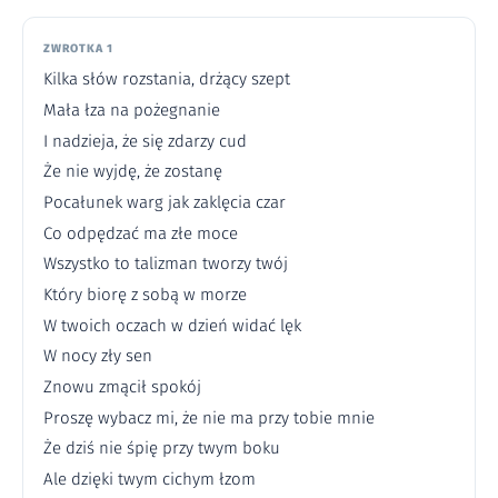
ZWROTKA 1
Kilka słów rozstania, drżący szept
Mała łza na pożegnanie
I nadzieja, że się zdarzy cud
Że nie wyjdę, że zostanę
Pocałunek warg jak zaklęcia czar
Co odpędzać ma złe moce
Wszystko to talizman tworzy twój
Który biorę z sobą w morze
W twoich oczach w dzień widać lęk
W nocy zły sen
Znowu zmącił spokój
Proszę wybacz mi, że nie ma przy tobie mnie
Że dziś nie śpię przy twym boku
Ale dzięki twym cichym łzom