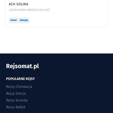
ACH SOLINA
„Każdy kiedyś zakochać się musi,”
tekst
chwyty
Rejsomat
.
pl
POPULARNE REJSY
Rejsy Chorwacja
Rejsy Grecja
Rejsy Karaiby
Rejsy Bałtyk