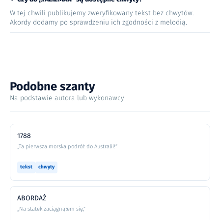
W tej chwili publikujemy zweryfikowany tekst bez chwytów.
Akordy dodamy po sprawdzeniu ich zgodności z melodią.
Podobne szanty
Na podstawie autora lub wykonawcy
1788
„Ta pierwsza morska podróż do Australii!”
tekst
chwyty
ABORDAŻ
„Na statek zaciągnąłem się,”