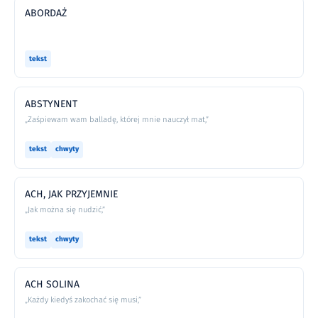
ABORDAŻ
tekst
ABSTYNENT
„Zaśpiewam wam balladę, której mnie nauczył mat,”
tekst
chwyty
ACH, JAK PRZYJEMNIE
„Jak można się nudzić,”
tekst
chwyty
ACH SOLINA
„Każdy kiedyś zakochać się musi,”