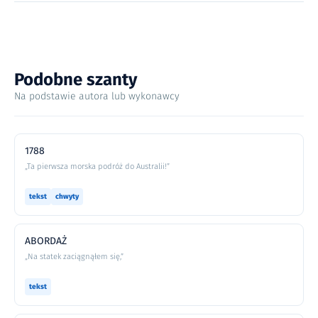
Podobne szanty
Na podstawie autora lub wykonawcy
1788
„Ta pierwsza morska podróż do Australii!”
tekst
chwyty
ABORDAŻ
„Na statek zaciągnąłem się,”
tekst