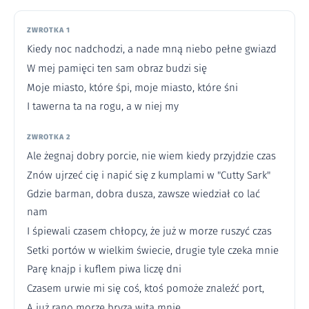
ZWROTKA 1
Kiedy noc nadchodzi, a nade mną niebo pełne gwiazd
W mej pamięci ten sam obraz budzi się
Moje miasto, które śpi, moje miasto, które śni
I tawerna ta na rogu, a w niej my
ZWROTKA 2
Ale żegnaj dobry porcie, nie wiem kiedy przyjdzie czas
Znów ujrzeć cię i napić się z kumplami w "Cutty Sark"
Gdzie barman, dobra dusza, zawsze wiedział co lać
nam
I śpiewali czasem chłopcy, że już w morze ruszyć czas
Setki portów w wielkim świecie, drugie tyle czeka mnie
Parę knajp i kuflem piwa liczę dni
Czasem urwie mi się coś, ktoś pomoże znaleźć port,
A już rano morze bryzą wita mnie