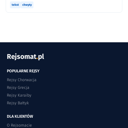
tekst
chwyty
Rejsomat
.
pl
POPULARNE REJSY
Rejsy Chorwacja
Rejsy Grecja
Rejsy Karaiby
Rejsy Bałtyk
DLA KLIENTÓW
O Rejsomacie