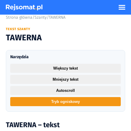
Strona główna
/
Szanty
/
TAWERNA
TEKST SZANTY
TAWERNA
Narzędzia
Większy tekst
Mniejszy tekst
Autoscroll
Tryb ogniskowy
TAWERNA – tekst