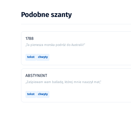
Podobne szanty
1788
„Ta pierwsza morska podróż do Australii!”
tekst
chwyty
ABSTYNENT
„Zaśpiewam wam balladę, której mnie nauczył mat,”
tekst
chwyty