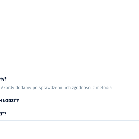
ty?
. Akordy dodamy po sprawdzeniu ich zgodności z melodią.
H ŁODZI”?
I”?