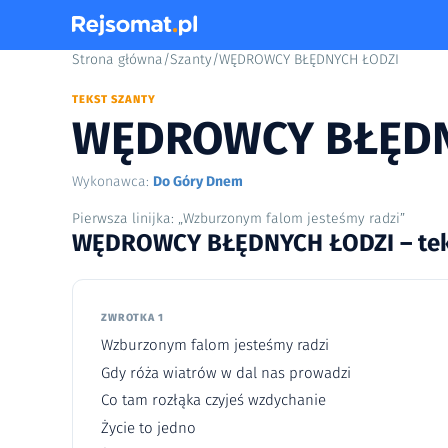
Strona główna
/
Szanty
/
WĘDROWCY BŁĘDNYCH ŁODZI
TEKST SZANTY
WĘDROWCY BŁĘDN
Wykonawca:
Do Góry Dnem
Pierwsza linijka: „Wzburzonym falom jesteśmy radzi”
WĘDROWCY BŁĘDNYCH ŁODZI – te
ZWROTKA 1
Wzburzonym falom jesteśmy radzi
Gdy róża wiatrów w dal nas prowadzi
Co tam rozłąka czyjeś wzdychanie
Życie to jedno