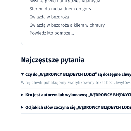
Myśl że przed nami gdzieś Atlantyda
Sterem do nieba dnem do góry
Gwiazdą w bezdroża
Gwiazdą w bezdroża a kilem w chmury
Powiedz kto pomoże ...
Najczęstsze pytania
Czy do „WĘDROWCY BŁĘDNYCH ŁODZI” są dostępne chwy
W tej chwili publikujemy zweryfikowany tekst bez chwytów
Kto jest autorem lub wykonawcą „WĘDROWCY BŁĘDNYC
Od jakich słów zaczyna się „WĘDROWCY BŁĘDNYCH ŁODZ