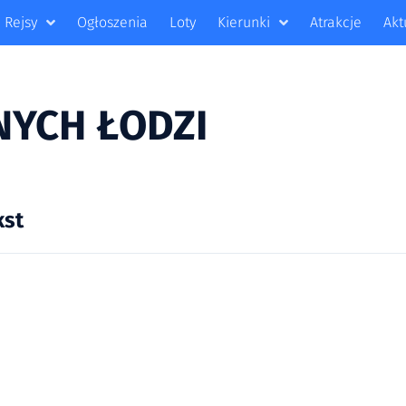
Rejsy
Ogłoszenia
Loty
Kierunki
Atrakcje
Akt
YCH ŁODZI
kst