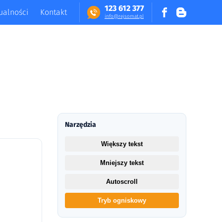
123 612 377
ualności
Kontakt
in​fo​@​​rej​somat​.​pl
Narzędzia
Większy tekst
Mniejszy tekst
Autoscroll
Tryb ogniskowy