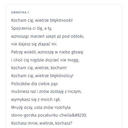
ZWROTKA 1
Kocham cię, wietrze błękitnooki!
Spojrzenia ci ślę, a ty,
wznosząc marzeń szept aż pod obłoki,
nie dajesz się złapać mi.
Patrzę wokół, wznoszę w niebo głowę
i choć cię nigdzie dojrzeć nie mogę,
kocham cię, wietrze, kocham!
Kocham cię, wietrze błękitnolicy!
Policzków dla ciebie pąs
muśniesz raz i znów zostaję z niczym,
wymykasz się z moich rąk.
Mrużę oczy, usta znów rozchyla
słono-gorzka pocałunku chwila&#8230;
Kochasz mnie, wietrze, kochasz?