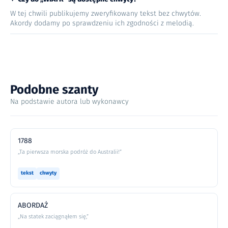
W tej chwili publikujemy zweryfikowany tekst bez chwytów.
Akordy dodamy po sprawdzeniu ich zgodności z melodią.
Podobne szanty
Na podstawie autora lub wykonawcy
1788
„Ta pierwsza morska podróż do Australii!”
tekst
chwyty
ABORDAŻ
„Na statek zaciągnąłem się,”