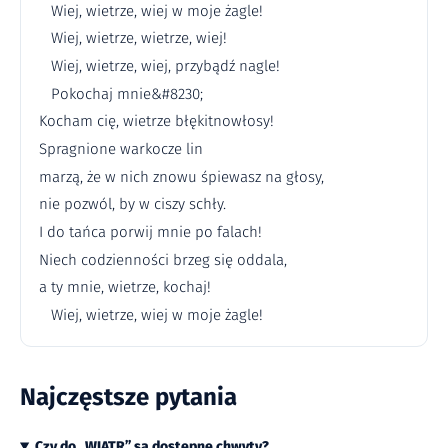
Wiej, wietrze, wiej w moje żagle!
Wiej, wietrze, wietrze, wiej!
Wiej, wietrze, wiej, przybądź nagle!
Pokochaj mnie&#8230;
Kocham cię, wietrze błękitnowłosy!
Spragnione warkocze lin
marzą, że w nich znowu śpiewasz na głosy,
nie pozwól, by w ciszy schły.
I do tańca porwij mnie po falach!
Niech codzienności brzeg się oddala,
a ty mnie, wietrze, kochaj!
Wiej, wietrze, wiej w moje żagle!
Najczęstsze pytania
Czy do „WIATR” są dostępne chwyty?