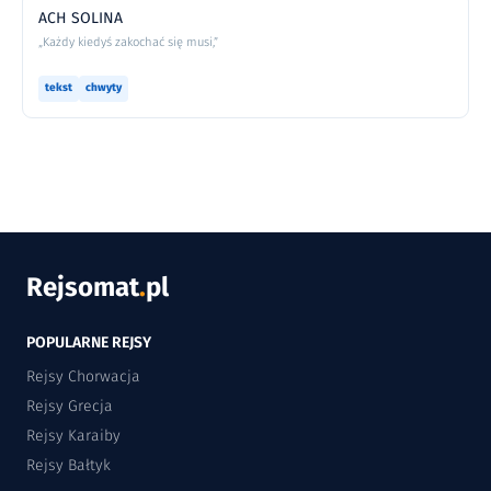
ACH SOLINA
„Każdy kiedyś zakochać się musi,”
tekst
chwyty
Rejsomat
.
pl
POPULARNE REJSY
Rejsy Chorwacja
Rejsy Grecja
Rejsy Karaiby
Rejsy Bałtyk