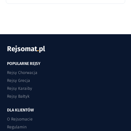
Rejsomat
.
pl
POPULARNE REJSY
Rejsy Chorwacja
Rejsy Grecja
Rejsy Karaiby
Rejsy Bałtyk
DLA KLIENTÓW
O Rejsomacie
Regulamin