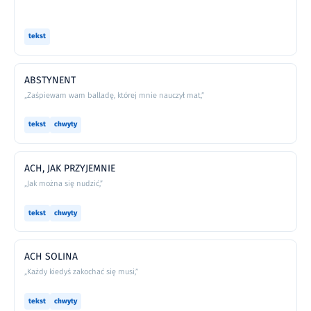
tekst
ABSTYNENT
„Zaśpiewam wam balladę, której mnie nauczył mat,”
tekst
chwyty
ACH, JAK PRZYJEMNIE
„Jak można się nudzić,”
tekst
chwyty
ACH SOLINA
„Każdy kiedyś zakochać się musi,”
tekst
chwyty