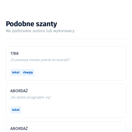
Podobne szanty
Na podstawie autora lub wykonawcy
1788
„Ta pierwsza morska podróż do Australii!”
tekst
chwyty
ABORDAŻ
„Na statek zaciągnąłem się,”
tekst
ABORDAŻ