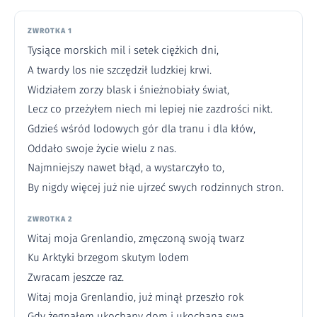
ZWROTKA 1
Tysiące morskich mil i setek ciężkich dni,
A twardy los nie szczędził ludzkiej krwi.
Widziałem zorzy blask i śnieżnobiały świat,
Lecz co przeżyłem niech mi lepiej nie zazdrości nikt.
Gdzieś wśród lodowych gór dla tranu i dla kłów,
Oddało swoje życie wielu z nas.
Najmniejszy nawet błąd, a wystarczyło to,
By nigdy więcej już nie ujrzeć swych rodzinnych stron.
ZWROTKA 2
Witaj moja Grenlandio, zmęczoną swoją twarz
Ku Arktyki brzegom skutym lodem
Zwracam jeszcze raz.
Witaj moja Grenlandio, już minął przeszło rok
Gdy żegnałem ukochany dom i ukochaną swą.