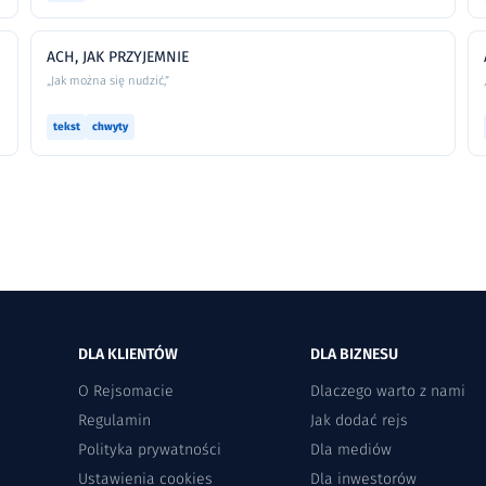
ACH, JAK PRZYJEMNIE
„Jak można się nudzić,”
tekst
chwyty
DLA KLIENTÓW
DLA BIZNESU
O Rejsomacie
Dlaczego warto z nami
Regulamin
Jak dodać rejs
Polityka prywatności
Dla mediów
Ustawienia cookies
Dla inwestorów