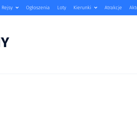
Rejsy
Ogłoszenia
Loty
Kierunki
Atrakcje
Akt
NY