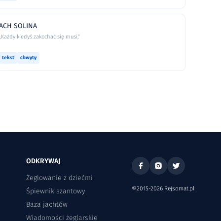
ACH SOLINA
„Każdy kiedyś zakochać się musi,”
tekst
chwyty
ODKRYWAJ
Żeglowanie z dziećmi
©2015-2026 Rejsomat.pl
Śpiewnik szantowy
Baza jachtów
Wiadomości żeglarskie