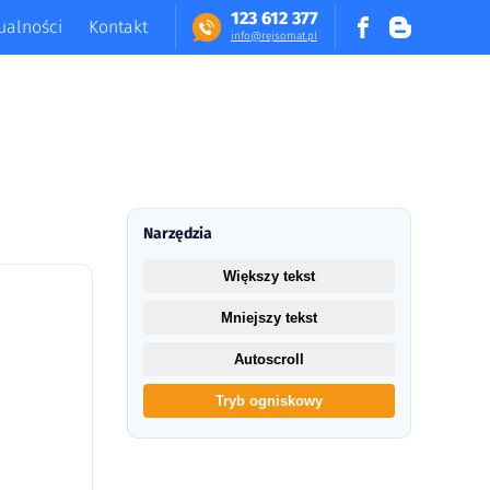
123 612 377
ualności
Kontakt
in​fo​@​​rej​somat​.​pl
Narzędzia
Większy tekst
Mniejszy tekst
Autoscroll
Tryb ogniskowy