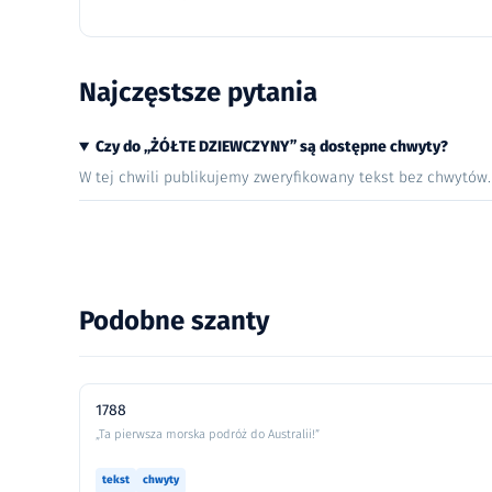
Najczęstsze pytania
Czy do „ŻÓŁTE DZIEWCZYNY” są dostępne chwyty?
W tej chwili publikujemy zweryfikowany tekst bez chwytów
Podobne szanty
1788
„Ta pierwsza morska podróż do Australii!”
tekst
chwyty