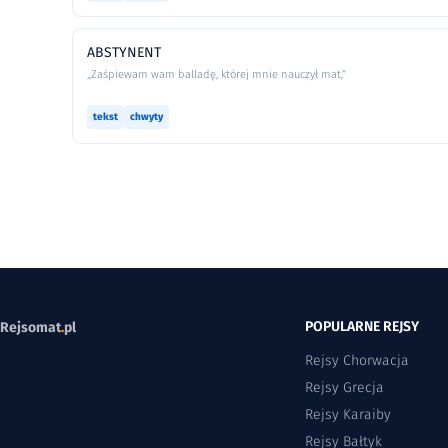
ABSTYNENT
„Zaśpiewam wam balladę, której mnie nauczył mat,”
tekst
chwyty
POPULARNE REJSY
Rejsomat
.
pl
Rejsy Chorwacja
Rejsy Grecja
Rejsy Karaiby
Rejsy Bałtyk