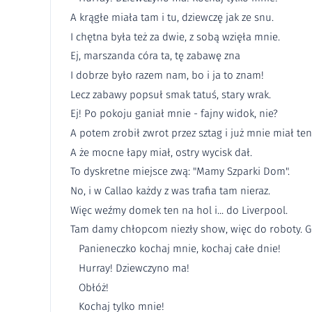
A krągłe miała tam i tu, dziewczę jak ze snu.
I chętna była też za dwie, z sobą wzięła mnie.
Ej, marszanda córa ta, tę zabawę zna
I dobrze było razem nam, bo i ja to znam!
Lecz zabawy popsuł smak tatuś, stary wrak.
Ej! Po pokoju ganiał mnie - fajny widok, nie?
A potem zrobił zwrot przez sztag i już mnie miał ten
A że mocne łapy miał, ostry wycisk dał.
To dyskretne miejsce zwą: "Mamy Szparki Dom".
No, i w Callao każdy z was trafia tam nieraz.
Więc weźmy domek ten na hol i... do Liverpool.
Tam damy chłopcom niezły show, więc do roboty. G
Panieneczko kochaj mnie, kochaj całe dnie!
Hurray! Dziewczyno ma!
Obłóż!
Kochaj tylko mnie!