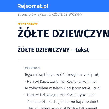
Strona główna
/
Szanty
/
ŻÓŁTE DZIEWCZYNY
TEKST SZANTY
ŻÓŁTE DZIEWCZY
ŻÓŁTE DZIEWCZYNY – tekst
ZWROTKA 1
Tego ranka, kiedym w dół brzegiem rzeki pruł,
- Hurray! Dziewczyno ma! Kochaj tylko mnie!
To zobaczyłem w falach wód Japoneczkę - cud!
- Hurray! Dziewczyno ma! Kochaj tylko mnie!
Panieneczko kochaj mnie, kochaj całe dnie!
Hurray! Dziewczyno ma! Kochaj tylko mnie!