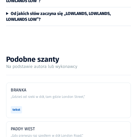
LOWLANDS LOW”?
Od jakich słów zaczyna się „LOWLANDS, LOWLANDS,
LOWLANDS LOW”?
Podobne szanty
Na podstawie autora lub wykonawcy
BRANKA
„Gdzieś od rzeki w dół, tam gdzie London Street,”
tekst
PADDY WEST
„Gdy pierwszy raz szedłem w dół London Road,”