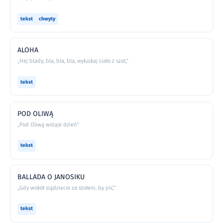
tekst
chwyty
ALOHA
„Hej blady, bla, bla, bla, wyłuskaj ciało z szat,”
tekst
POD OLIWĄ
„Pod Oliwą wstaje dzień”
tekst
BALLADA O JANOSIKU
„Gdy wokół siądziecie za stołem, by pić,”
tekst