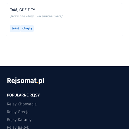
TAM, GDZIE TY
„Rozwiane włosy, Twa smutna twarz,”
tekst
chwyty
Rejsomat
.
pl
POPULARNE REJSY
Rejsy Chorwacja
Rejsy Grecja
Rejsy Karaiby
Rejsy Bałtyk