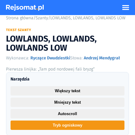
Strona główna
/
Szanty
/
LOWLANDS, LOWLANDS, LOWLANDS LOW
TEKST SZANTY
LOWLANDS, LOWLANDS,
LOWLANDS LOW
Wykonawca:
Ryczące Dwudziestki
Słowa:
Andrzej Mendygrał
Pierwsza linijka: „Tam pod nordowej fali bryzg”
Narzędzia
Większy tekst
Mniejszy tekst
Autoscroll
Tryb ogniskowy