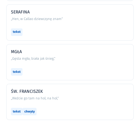
SERAFINA
„Hen, w Callao dziewczynę znam”
tekst
MGŁA
„Gęsta mgła, biała jak śnieg,”
tekst
ŚW. FRANCISZEK
„Weźcie go tam na hol, na hol,”
tekst
chwyty