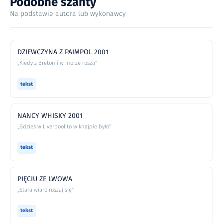
Podobne szanty
Na podstawie autora lub wykonawcy
DZIEWCZYNA Z PAIMPOL 2001
„Kiedy z Bretonii w morze rusza”
tekst
NANCY WHISKY 2001
„Gdzieś w Liverpool to w knajpie było”
tekst
PIĘCIU ZE LWOWA
„Stara wiaro ruszaj się”
tekst