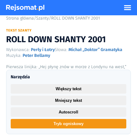
Strona główna
/
Szanty
/
ROLL DOWN SHANTY 2001
TEKST SZANTY
ROLL DOWN SHANTY 2001
Wykonawca:
Perły i Łotry
Słowa:
Michał „Doktor” Gramatyka
Muzyka:
Peter Bellamy
Pierwsza linijka: „Hej płynę znów w morze z Londynu na west,”
Narzędzia
Większy tekst
Mniejszy tekst
Autoscroll
Tryb ogniskowy