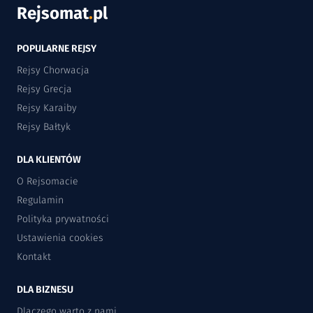
Rejsomat
.
pl
POPULARNE REJSY
Rejsy Chorwacja
Rejsy Grecja
Rejsy Karaiby
Rejsy Bałtyk
DLA KLIENTÓW
O Rejsomacie
Regulamin
Polityka prywatności
Ustawienia cookies
Kontakt
DLA BIZNESU
Dlaczego warto z nami