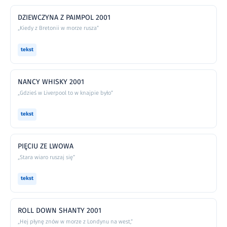
DZIEWCZYNA Z PAIMPOL 2001
„Kiedy z Bretonii w morze rusza”
tekst
NANCY WHISKY 2001
„Gdzieś w Liverpool to w knajpie było”
tekst
PIĘCIU ZE LWOWA
„Stara wiaro ruszaj się”
tekst
ROLL DOWN SHANTY 2001
„Hej płynę znów w morze z Londynu na west,”