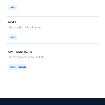
tekst
MGŁA
„Gęsta mgła, biała jak śnieg,”
tekst
ŚW. FRANCISZEK
„Weźcie go tam na hol, na hol,”
tekst
chwyty