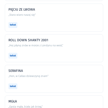
PIĘCIU ZE LWOWA
„Stara wiaro ruszaj się”
tekst
ROLL DOWN SHANTY 2001
„Hej płynę znów w morze z Londynu na west,”
tekst
SERAFINA
„Hen, w Callao dziewczynę znam”
tekst
MGŁA
„Gęsta mgła, biała jak śnieg,”