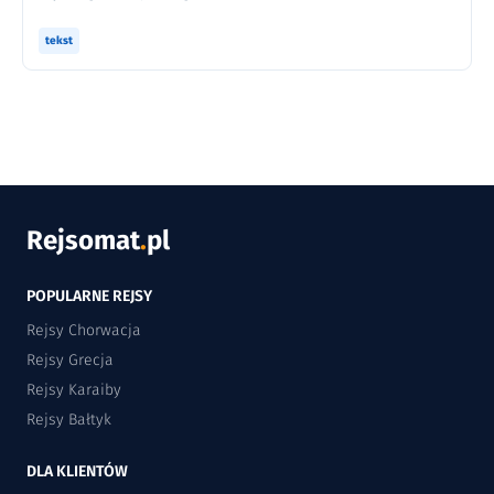
tekst
Rejsomat
.
pl
POPULARNE REJSY
Rejsy Chorwacja
Rejsy Grecja
Rejsy Karaiby
Rejsy Bałtyk
DLA KLIENTÓW