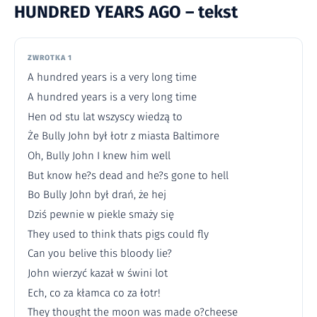
HUNDRED YEARS AGO – tekst
ZWROTKA 1
A hundred years is a very long time
A hundred years is a very long time
Hen od stu lat wszyscy wiedzą to
Że Bully John był łotr z miasta Baltimore
Oh, Bully John I knew him well
But know he?s dead and he?s gone to hell
Bo Bully John był drań, że hej
Dziś pewnie w piekle smaży się
They used to think thats pigs could fly
Can you belive this bloody lie?
John wierzyć kazał w świni lot
Ech, co za kłamca co za łotr!
They thought the moon was made o?cheese