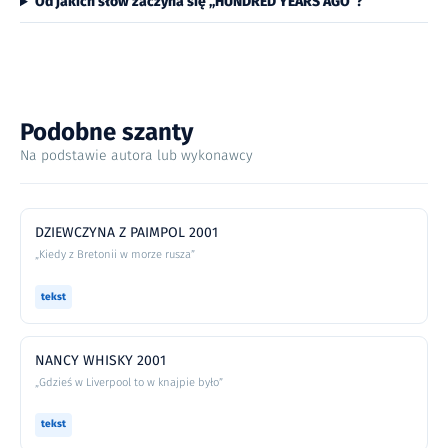
Od jakich słów zaczyna się „HUNDRED YEARS AGO”?
Podobne szanty
Na podstawie autora lub wykonawcy
DZIEWCZYNA Z PAIMPOL 2001
„Kiedy z Bretonii w morze rusza”
tekst
NANCY WHISKY 2001
„Gdzieś w Liverpool to w knajpie było”
tekst