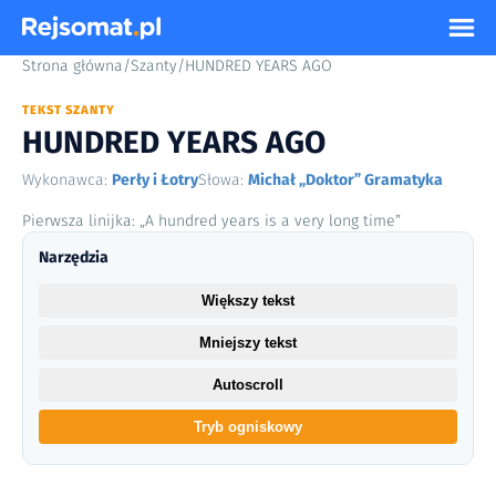
Strona główna
/
Szanty
/
HUNDRED YEARS AGO
TEKST SZANTY
HUNDRED YEARS AGO
Wykonawca:
Perły i Łotry
Słowa:
Michał „Doktor” Gramatyka
Pierwsza linijka: „A hundred years is a very long time”
Narzędzia
Większy tekst
Mniejszy tekst
Autoscroll
Tryb ogniskowy