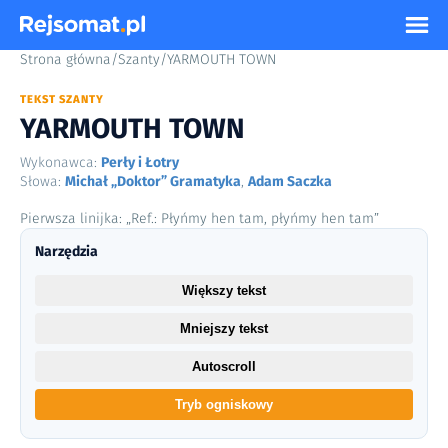
Strona główna
/
Szanty
/
YARMOUTH TOWN
TEKST SZANTY
YARMOUTH TOWN
Wykonawca:
Perły i Łotry
Słowa:
Michał „Doktor” Gramatyka
,
Adam Saczka
Pierwsza linijka: „Ref.: Płyńmy hen tam, płyńmy hen tam”
Narzędzia
Większy tekst
Mniejszy tekst
Autoscroll
Tryb ogniskowy