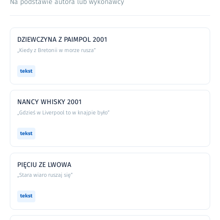
Na podstawie autora lub wykonawcy
DZIEWCZYNA Z PAIMPOL 2001
„Kiedy z Bretonii w morze rusza”
tekst
NANCY WHISKY 2001
„Gdzieś w Liverpool to w knajpie było”
tekst
PIĘCIU ZE LWOWA
„Stara wiaro ruszaj się”
tekst