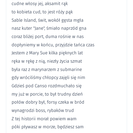
cudne włosy jej, aksamit rąk
to kobieta cud, to jest róży pąk
Sable Island, świt, wokół gęsta mgła
nasz kuter "Jane", śmiało naprzód gna
coraz bliżej port, duma rośnie w nas
dopłyniemy w końcu, przyjdzie tańca czas
Jestem z Mary Sue kilka pięknych lat
ręka w rękę z nią, niezły życia szmat
była raz z marynarzem z submarine
gdy wróciliśmy chłopcy zajęli się nim
Gdzieś pod Canso rozdmuchało się
my już w porcie, to był trudny dzień
połów dobry był, forsy czeka w bród
wynagrodzi boss, rybaków trud
Z tej historii morał powiem wam
póki pływasz w morze, będziesz sam