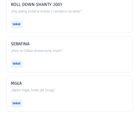
ROLL DOWN SHANTY 2001
„Hej płynę znów w morze z Londynu na west,”
tekst
SERAFINA
„Hen, w Callao dziewczynę znam”
tekst
MGŁA
„Gęsta mgła, biała jak śnieg,”
tekst